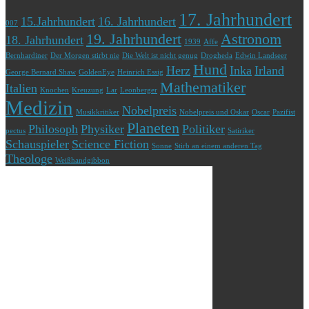
17. Jahrhundert
15.Jahrhundert
16. Jahrhundert
007
19. Jahrhundert
Astronom
18. Jahrhundert
1939
Affe
Bernhardiner
Der Morgen stirbt nie
Die Welt ist nicht genug
Drogheda
Edwin Landseer
Hund
Herz
Inka
Irland
George Bernard Shaw
GoldenEye
Heinrich Essig
Mathematiker
Italien
Knochen
Kreuzung
Lar
Leonberger
Medizin
Nobelpreis
Musikkritiker
Nobelpreis und Oskar
Oscar
Pazifist
Planeten
Philosoph
Physiker
Politiker
pectus
Satiriker
Schauspieler
Science Fiction
Sonne
Stirb an einem anderen Tag
Theologe
Weißhandgibbon