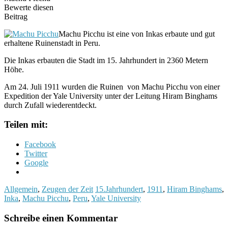
Bewerte diesen
Beitrag
Machu Picchu ist eine von Inkas erbaute und gut
erhaltene Ruinenstadt in Peru.
Die Inkas erbauten die Stadt im 15. Jahrhundert in 2360 Metern
Höhe.
Am 24. Juli 1911 wurden die Ruinen von Machu Picchu von einer
Expedition der Yale University unter der Leitung Hiram Binghams
durch Zufall wiederentdeckt.
Teilen mit:
Facebook
Twitter
Google
Allgemein
,
Zeugen der Zeit
15.Jahrhundert
,
1911
,
Hiram Binghams
,
Inka
,
Machu Picchu
,
Peru
,
Yale University
Schreibe einen Kommentar