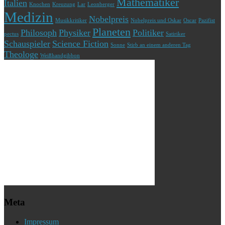
Mathematiker
Italien
Knochen
Kreuzung
Lar
Leonberger
Medizin
Nobelpreis
Musikkritiker
Nobelpreis und Oskar
Oscar
Pazifist
Planeten
Philosoph
Physiker
Politiker
pectus
Satiriker
Schauspieler
Science Fiction
Sonne
Stirb an einem anderen Tag
Theologe
Weißhandgibbon
Meta
Impressum