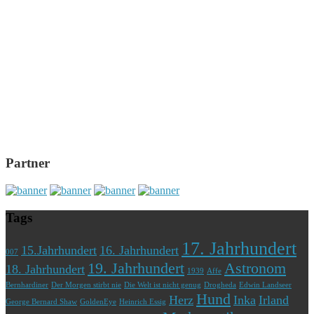
Partner
Tags
17. Jahrhundert
15.Jahrhundert
16. Jahrhundert
007
19. Jahrhundert
Astronom
18. Jahrhundert
1939
Affe
Bernhardiner
Der Morgen stirbt nie
Die Welt ist nicht genug
Drogheda
Edwin Landseer
Hund
Herz
Inka
Irland
George Bernard Shaw
GoldenEye
Heinrich Essig