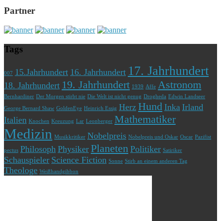
Partner
Tags
17. Jahrhundert
15.Jahrhundert
16. Jahrhundert
007
19. Jahrhundert
Astronom
18. Jahrhundert
1939
Affe
Bernhardiner
Der Morgen stirbt nie
Die Welt ist nicht genug
Drogheda
Edwin Landseer
Hund
Herz
Inka
Irland
George Bernard Shaw
GoldenEye
Heinrich Essig
Mathematiker
Italien
Knochen
Kreuzung
Lar
Leonberger
Medizin
Nobelpreis
Musikkritiker
Nobelpreis und Oskar
Oscar
Pazifist
Planeten
Philosoph
Physiker
Politiker
pectus
Satiriker
Schauspieler
Science Fiction
Sonne
Stirb an einem anderen Tag
Theologe
Weißhandgibbon