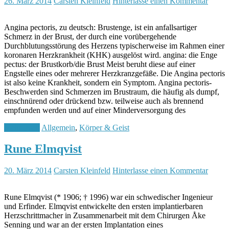
26. März 2014
Carsten Kleinfeld
Hinterlasse einen Kommentar
Angina pectoris, zu deutsch: Brustenge, ist ein anfallsartiger
Schmerz in der Brust, der durch eine vorübergehende
Durchblutungsstörung des Herzens typischerweise im Rahmen einer
koronaren Herzkrankheit (KHK) ausgelöst wird. angina: die Enge
pectus: der Brustkorb/die Brust Meist beruht diese auf einer
Engstelle eines oder mehrerer Herzkranzgefäße. Die Angina pectoris
ist also keine Krankheit, sondern ein Symptom. Angina pectoris-
Beschwerden sind Schmerzen im Brustraum, die häufig als dumpf,
einschnürend oder drückend bzw. teilweise auch als brennend
empfunden werden und auf einer Minderversorgung des
Mehr lesen
Allgemein
,
Körper & Geist
Rune Elmqvist
20. März 2014
Carsten Kleinfeld
Hinterlasse einen Kommentar
Rune Elmqvist (* 1906; † 1996) war ein schwedischer Ingenieur
und Erfinder. Elmqvist entwickelte den ersten implantierbaren
Herzschrittmacher in Zusammenarbeit mit dem Chirurgen Åke
Senning und war an der ersten Implantation eines