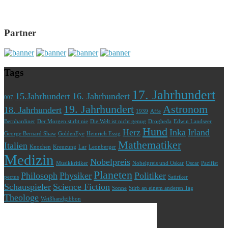
Partner
Tags
17. Jahrhundert
15.Jahrhundert
16. Jahrhundert
007
19. Jahrhundert
Astronom
18. Jahrhundert
1939
Affe
Bernhardiner
Der Morgen stirbt nie
Die Welt ist nicht genug
Drogheda
Edwin Landseer
Hund
Herz
Inka
Irland
George Bernard Shaw
GoldenEye
Heinrich Essig
Mathematiker
Italien
Knochen
Kreuzung
Lar
Leonberger
Medizin
Nobelpreis
Musikkritiker
Nobelpreis und Oskar
Oscar
Pazifist
Planeten
Philosoph
Physiker
Politiker
pectus
Satiriker
Schauspieler
Science Fiction
Sonne
Stirb an einem anderen Tag
Theologe
Weißhandgibbon