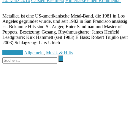
20. März 2014
Carsten Kleinfeld
Hinterlasse einen Kommentar
Metallica ist eine US-amerikanische Metal-Band, die 1981 in Los
Angeles gegründet wurde, und seit 1982 in San Francisco ansässig
ist. Bekannte Hits sind St. Anger, Enter Sandman und Master of
Puppets. Besetzung: Gesang, Rhythmusgitarre: James Hetfield
Leadgitarre: Kirk Hammett (seit 1983) E-Bass: Robert Trujillo (seit
2003) Schlagzeug: Lars Ulrich
Mehr lesen
Allgemein
,
Musik & Hilts