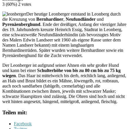
3
(60%)
2
votes
Der heutige Leonberger entstand in Leonberg durch
die Kreuzung von
Bernhardiner
,
Neufundländer
und
Pyrenäenberghund
. Ende der dreißiger, Anfang der vierziger Jahre
des 19. Jahrhunderts kreuzte Heinrich Essig, Stadtrat in Leonberg,
eine schwarzweiße Neufundländerhündin (als bevorzugtes Motiv
des Malers Edwin Landseer seit 1960 als eigene Rasse unter dem
Namen Landseer bekannt) mit einem langhaarigen
Bernhardinerrüden. Später wurden weitere Bernhardiner sowie ein
Pyrenäenberghund für die Zucht verwendet.
Der Leonberger ist aufgrund seiner Ahnen ein sehr großer Hund
und kann bei einer
Schulterhöhe von bis zu 80 cm bis zu 75 kg
wiegen
. Das Haar ist mittelweich bis derb, reichlich lang, anliegend,
an Hals und Brust bildet es ein Mähne, löwengelb, rot, rotbraun,
auch noch sandfarben (fahlgelb, cremefarbig) und alle
Kombinationen zwischen ihnen, jeweils mit schwarzer Maske;
schwarze Haarspitzen sind zulässig. Die Ohren sind hoch und nicht
weit hinten angesetzt, hängend, mittelgroß, anliegend, fleischig.
Teilen mit:
Facebook
Twitter