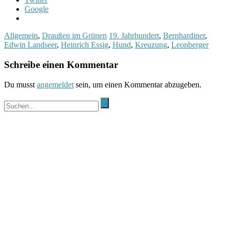
Google
Allgemein
,
Draußen im Grünen
19. Jahrhundert
,
Bernhardiner
,
Edwin Landseer
,
Heinrich Essig
,
Hund
,
Kreuzung
,
Leonberger
Schreibe einen Kommentar
Du musst
angemeldet
sein, um einen Kommentar abzugeben.