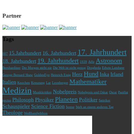
Partner
Tags
17. Jahrhundert
15.Jahrhundert
16. Jahrhundert
007
19. Jahrhundert
Astronom
18. Jahrhundert
1939
Affe
Bernhardiner
Der Morgen stirbt nie
Die Welt ist nicht genug
Drogheda
Edwin Landseer
Hund
Herz
Inka
Irland
George Bernard Shaw
GoldenEye
Heinrich Essig
Mathematiker
Italien
Knochen
Kreuzung
Lar
Leonberger
Medizin
Nobelpreis
Musikkritiker
Nobelpreis und Oskar
Oscar
Pazifist
Planeten
Philosoph
Physiker
Politiker
pectus
Satiriker
Schauspieler
Science Fiction
Sonne
Stirb an einem anderen Tag
Theologe
Weißhandgibbon